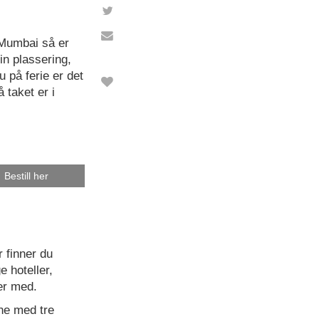
 Mumbai så er
in plassering,
u på ferie er det
 taket er i
Bestill her
r finner du
e hoteller,
er med.
ene med tre