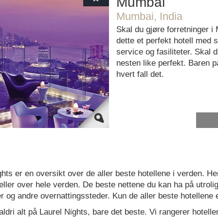
Mumbai
Mumbai, India
t load Google Maps correctly.
Skal du gjøre forretninger i
Do you own this website?
dette et perfekt hotell med s
service og fasiliteter. Skal d
nesten like perfekt. Baren på
hvert fall det.
hts er en oversikt over de aller beste hotellene i verden. He
ller over hele verden. De beste nettene du kan ha på utrolig
er og andre overnattingssteder. Kun de aller beste hotellene 
aldri alt på Laurel Nights, bare det beste. Vi rangerer hotell