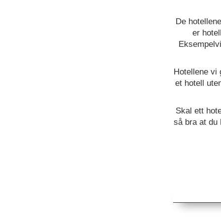
De hotellen
er hotel
Eksempelvis
Hotellene vi 
et hotell ute
Skal ett hot
så bra at du 