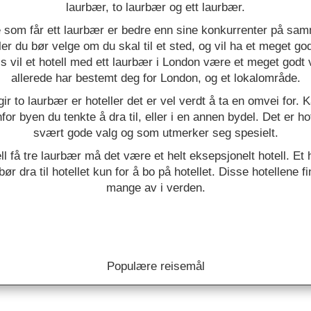
laurbær, to laurbær og ett laurbær.
e som får ett laurbær er bedre enn sine konkurrenter på sam
ler du bør velge om du skal til et sted, og vil ha et meget god
 vil et hotell med ett laurbær i London være et meget godt 
allerede har bestemt deg for London, og et lokalområde.
gir to laurbær er hoteller det er vel verdt å ta en omvei for. 
nfor byen du tenkte å dra til, eller i en annen bydel. Det er h
svært gode valg og som utmerker seg spesielt.
ell få tre laurbær må det være et helt eksepsjonelt hotell. Et 
bør dra til hotellet kun for å bo på hotellet. Disse hotellene f
mange av i verden.
Populære reisemål