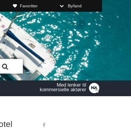
Favoritter
By/land
Med lenker til
kommersielle aktører
otel