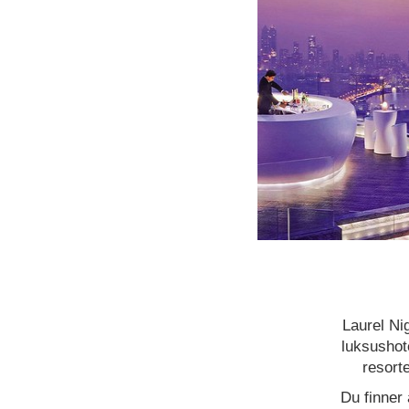
This page can'
OK
Laurel Nig
luksushote
resort
Du finner 