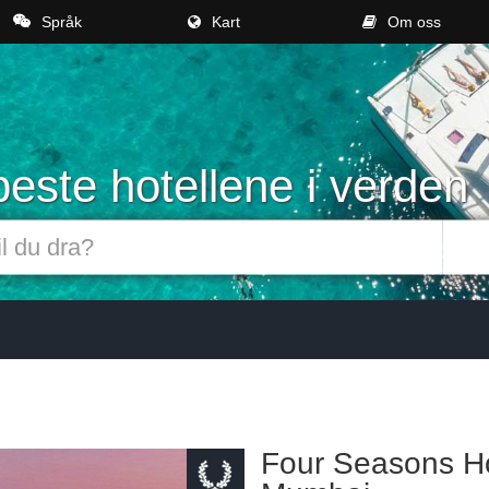
Språk
Kart
Om oss
este hotellene i verden
Four Seasons H