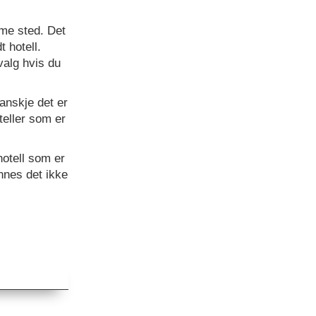
me sted. Det
t hotell.
valg hvis du
Kanskje det er
oteller som er
hotell som er
innes det ikke