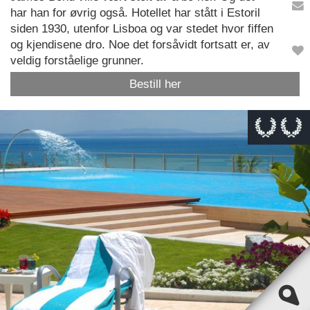
har han for øvrig også. Hotellet har stått i Estoril
siden 1930, utenfor Lisboa og var stedet hvor fiffen
og kjendisene dro. Noe det forsåvidt fortsatt er, av
veldig forståelige grunner.
Bestill her
This page can't load Google Maps correctly.
OK
Do you own this website?