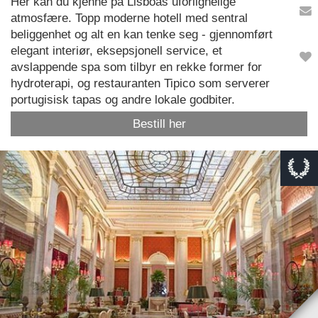
Her kan du kjenne på Lisboas uforlignelige
atmosfære. Topp moderne hotell med sentral
beliggenhet og alt en kan tenke seg - gjennomført
elegant interiør, eksepsjonell service, et
avslappende spa som tilbyr en rekke former for
hydroterapi, og restauranten Tipico som serverer
portugisisk tapas og andre lokale godbiter.
Bestill her
This page can't load Google Maps correctly.
OK
Do you own this website?