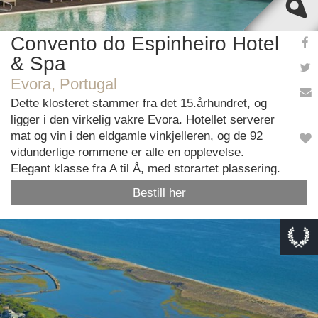
Convento do Espinheiro Hotel
& Spa
Evora, Portugal
Dette klosteret stammer fra det 15.århundret, og
ligger i den virkelig vakre Evora. Hotellet serverer
mat og vin i den eldgamle vinkjelleren, og de 92
vidunderlige rommene er alle en opplevelse.
Elegant klasse fra A til Å, med storartet plassering.
Bestill her
This page can't load Google Maps correctly.
OK
Do you own this website?