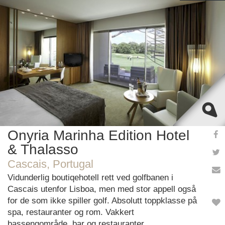
This page can't load Google Maps correctly.
OK
Do you own this website?
Onyria Marinha Edition Hotel
& Thalasso
Cascais, Portugal
Vidunderlig boutiqehotell rett ved golfbanen i
Cascais utenfor Lisboa, men med stor appell også
for de som ikke spiller golf. Absolutt toppklasse på
spa, restauranter og rom. Vakkert
bassengområde, bar og restauranter.