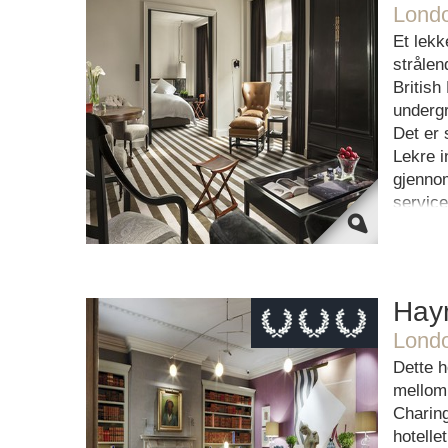
Londo
This page can't load Google Maps
correctly.
Et lekk
strålen
OK
Do you own this website?
Britis
underg
Det er 
Lekre i
gjennom
service
Hay
Londo
This page can't load Google Maps
Dette h
correctly.
mellom 
Charin
OK
Do you own this website?
hotellet