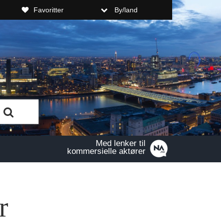
Favoritter
By/land
Med lenker til
kommersielle aktører
r