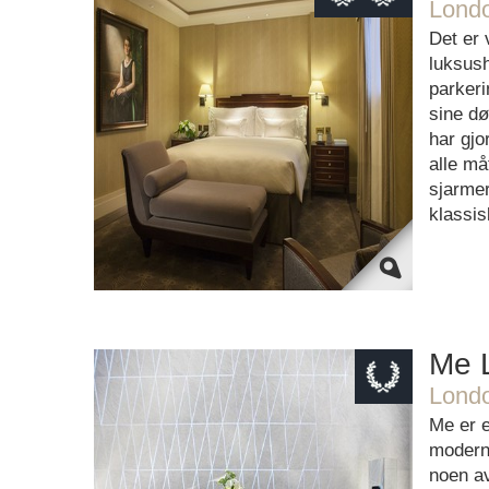
Londo
This page can't load Google Maps
Det er 
correctly.
luksush
parkeri
OK
Do you own this website?
sine dø
har gjo
alle må
sjarme
klassisk
Me 
Londo
This page can't load Google Maps
Me er e
correctly.
moderne
noen a