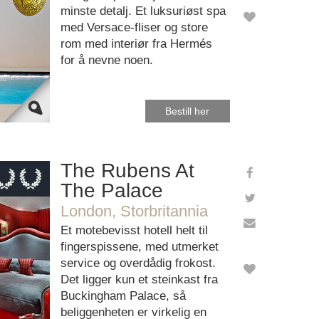
ebsite?
minste detalj. Et luksuriøst spa
med Versace-fliser og store
rom med interiør fra Hermés
for å nevne noen.
Bestill her
The Rubens At
The Palace
London, Storbritannia
e Maps
ectly.
Et motebevisst hotell helt til
fingerspissene, med utmerket
ebsite?
service og overdådig frokost.
Det ligger kun et steinkast fra
Buckingham Palace, så
beliggenheten er virkelig en