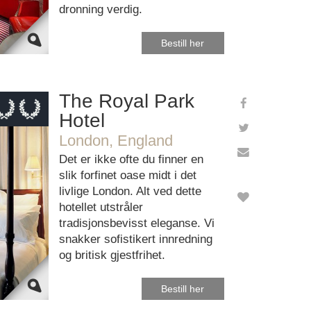
dronning verdig.
Bestill her
The Royal Park
Hotel
London, England
e Maps
ectly.
Det er ikke ofte du finner en
slik forfinet oase midt i det
ebsite?
livlige London. Alt ved dette
hotellet utstråler
tradisjonsbevisst eleganse. Vi
snakker sofistikert innredning
og britisk gjestfrihet.
Bestill her