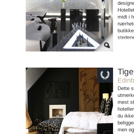
OK
Do you own this website?
designe
Hotelle
midt i 
nærhete
butikke
steden
Tiger
Edinb
This page can't load Google Maps
Dette s
correctly.
utmerk
mest st
OK
Do you own this website?
hotelle
du ikke
beligge
men og