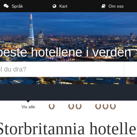
Språk
Kart
Om oss
este hotellene i verden
Vis alle
Storbritannia hotelle