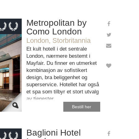
Metropolitan by
Como London
London, Storbritannia
e Maps
ectly.
Et kult hotell i det sentrale
London, nærmere bestemt i
ebsite?
Mayfair. Du finner en utmerket
kombinasjon av sofistikert
design, bra beliggenhet og
superservice. Hotellet har også
et spa som tilbyr et stort utvalg
av tjenester.
Bestill her
Baglioni Hotel