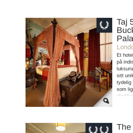
Taj 
Buc
Pal
This page can't load Google Maps
correctly.
Londo
Et hote
OK
Do you own this website?
på indi
luksur
sitt un
tydelig
som lig
eksklus
produkt
The