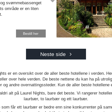
, og svømmebassenget
s område er en liten
t.
Bestill her
Neste side
hts er en oversikt over de aller beste hotellene i verden. He
ller over hele verden. De beste nettene du kan ha på utrolig
er og andre overnattingssteder. Kun de aller beste hotellene 
aldri alt på Laurel Nights, bare det beste. Vi rangerer hotell
laurbær, to laurbær og ett laurbær.
e som får ett laurbær er bedre enn sine konkurrenter på sam