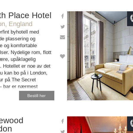
h Place Hotel
n, England
This page can't load Googl
rfint byhotell med
corr
de plassering og
e og komfortable
OK
Do you own this w
ser. Nydelige rom, flott
ære, upåklagelig
. Hotellet er noe av det
u kan bo på i London,
ur på The Secret
- bar er nærmest
orisk.
Bestill her
ewood
don