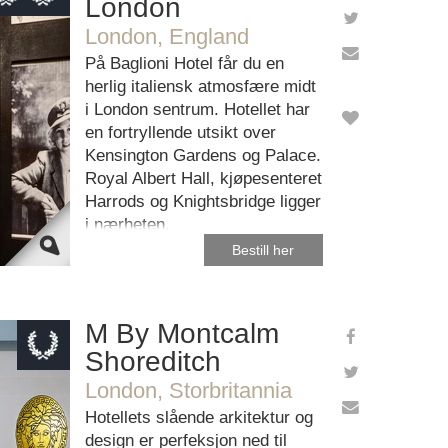
London
London, England
e Maps
ectly.
På Baglioni Hotel får du en
herlig italiensk atmosfære midt
ebsite?
i London sentrum. Hotellet har
en fortryllende utsikt over
Kensington Gardens og Palace.
Royal Albert Hall, kjøpesenteret
Harrods og Knightsbridge ligger
i nærheten.
Bestill her
M By Montcalm
Shoreditch
London, Storbritannia
e Maps
ectly.
Hotellets slående arkitektur og
design er perfeksjon ned til