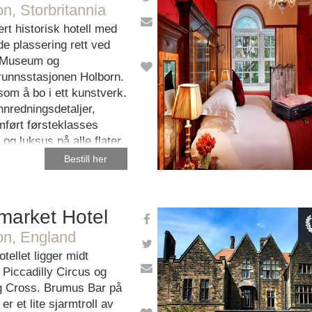
n, Storbritannia
This page can't load Googl
corr
ert historisk hotell med
de plassering rett ved
OK
Do you own this w
h Museum og
runnsstasjonen Holborn.
som å bo i ett kunstverk.
nnredningsdetaljer,
ført førsteklasses
 og luksus på alle flater.
Bestill her
market Hotel
n, England
This page can't load Googl
otellet ligger midt
corr
Piccadilly Circus og
g Cross. Brumus Bar på
OK
Do you own this w
 er et lite sjarmtroll av