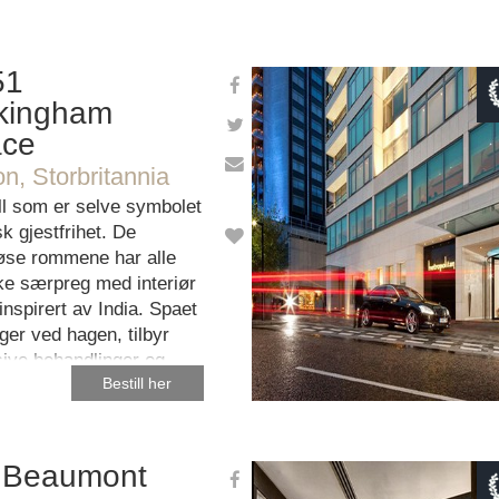
51
kingham
ace
This page can't load Googl
corr
n, Storbritannia
ll som er selve symbolet
OK
Do you own this w
sk gjestfrihet. De
iøse rommene har alle
ike særpreg med interiør
 inspirert av India. Spaet
ger ved hagen, tilbyr
ive behandlinger og
Bestill her
er i toppkvalitet.
 Beaumont