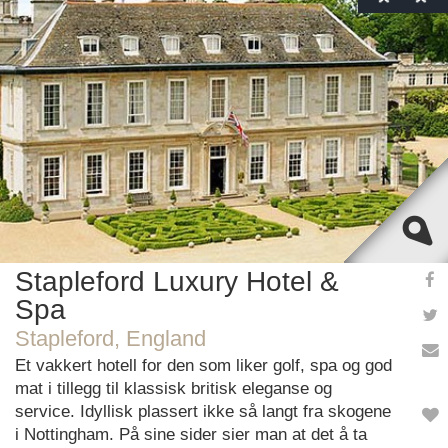
This page can't load Google Maps correctly.
OK
Do you own this website?
Stapleford Luxury Hotel &
Spa
Stapleford, England
Et vakkert hotell for den som liker golf, spa og god
mat i tillegg til klassisk britisk eleganse og
service. Idyllisk plassert ikke så langt fra skogene
i Nottingham. På sine sider sier man at det å ta