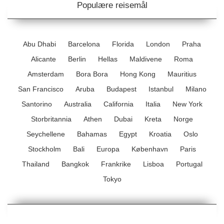
Populære reisemål
Abu Dhabi
Barcelona
Florida
London
Praha
Alicante
Berlin
Hellas
Maldivene
Roma
Amsterdam
Bora Bora
Hong Kong
Mauritius
San Francisco
Aruba
Budapest
Istanbul
Milano
Santorino
Australia
California
Italia
New York
Storbritannia
Athen
Dubai
Kreta
Norge
Seychellene
Bahamas
Egypt
Kroatia
Oslo
Stockholm
Bali
Europa
København
Paris
Thailand
Bangkok
Frankrike
Lisboa
Portugal
Tokyo