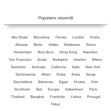
Populære reisemål
Abu Dhabi
Barcelona
Florida
London
Praha
Alicante
Berlin
Hellas
Maldivene
Roma
Amsterdam
Bora Bora
Hong Kong
Mauritius
San Francisco
Aruba
Budapest
Istanbul
Milano
Santorino
Australia
California
Italia
New York
Storbritannia
Athen
Dubai
Kreta
Norge
Seychellene
Bahamas
Egypt
Kroatia
Oslo
Stockholm
Bali
Europa
København
Paris
Thailand
Bangkok
Frankrike
Lisboa
Portugal
Tokyo