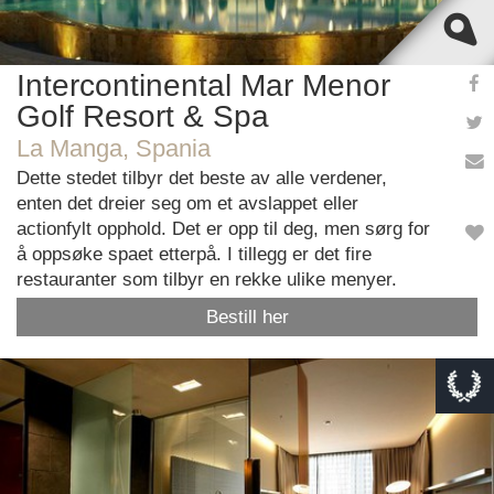
Intercontinental Mar Menor
Golf Resort & Spa
La Manga, Spania
Dette stedet tilbyr det beste av alle verdener,
enten det dreier seg om et avslappet eller
actionfylt opphold. Det er opp til deg, men sørg for
å oppsøke spaet etterpå. I tillegg er det fire
restauranter som tilbyr en rekke ulike menyer.
Bestill her
This page can't load Google Maps correctly.
OK
Do you own this website?