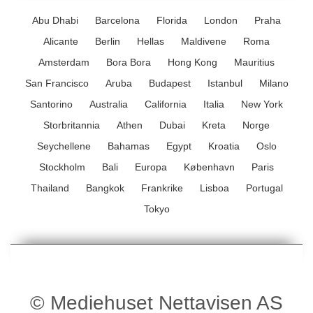
Abu Dhabi
Barcelona
Florida
London
Praha
Alicante
Berlin
Hellas
Maldivene
Roma
Amsterdam
Bora Bora
Hong Kong
Mauritius
San Francisco
Aruba
Budapest
Istanbul
Milano
Santorino
Australia
California
Italia
New York
Storbritannia
Athen
Dubai
Kreta
Norge
Seychellene
Bahamas
Egypt
Kroatia
Oslo
Stockholm
Bali
Europa
København
Paris
Thailand
Bangkok
Frankrike
Lisboa
Portugal
Tokyo
© Mediehuset Nettavisen AS