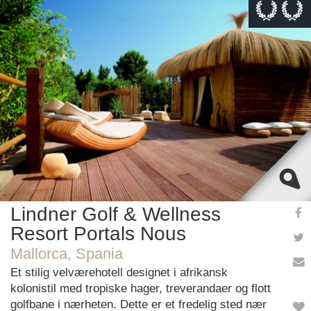
This page can't load Google Maps correctly.
OK
Do you own this website?
Lindner Golf & Wellness
Resort Portals Nous
Mallorca, Spania
Et stilig velværehotell designet i afrikansk
kolonistil med tropiske hager, treverandaer og flott
golfbane i nærheten. Dette er et fredelig sted nær