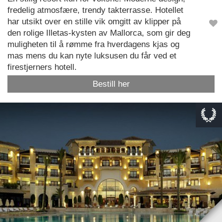
fredelig atmosfære, trendy takterrasse. Hotellet
har utsikt over en stille vik omgitt av klipper på
den rolige Illetas-kysten av Mallorca, som gir deg
muligheten til å rømme fra hverdagens kjas og
mas mens du kan nyte luksusen du får ved et
firestjerners hotell.
Bestill her
This page can't load Google Maps correctly.
OK
Do you own this website?