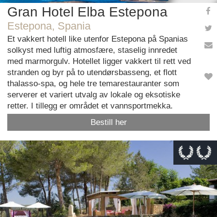
Gran Hotel Elba Estepona
Estepona, Spania
Et vakkert hotell like utenfor Estepona på Spanias
solkyst med luftig atmosfære, staselig innredet
med marmorgulv. Hotellet ligger vakkert til rett ved
stranden og byr på to utendørsbasseng, et flott
thalasso-spa, og hele tre temarestauranter som
serverer et variert utvalg av lokale og eksotiske
retter. I tillegg er området et vannsportmekka.
Bestill her
This page can't load Google Maps correctly.
OK
Do you own this website?