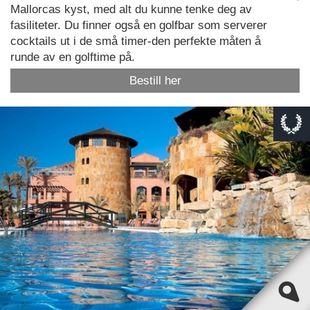
Mallorcas kyst, med alt du kunne tenke deg av
fasiliteter. Du finner også en golfbar som serverer
cocktails ut i de små timer-den perfekte måten å
runde av en golftime på.
Bestill her
This page can't load Google Maps correctly.
OK
Do you own this website?