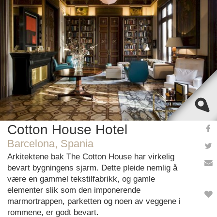
This page can't load Google Maps correctly.
OK
Do you own this website?
Cotton House Hotel
Barcelona, Spania
Arkitektene bak The Cotton House har virkelig
bevart bygningens sjarm. Dette pleide nemlig å
være en gammel tekstilfabrikk, og gamle
elementer slik som den imponerende
marmortrappen, parketten og noen av veggene i
rommene, er godt bevart.