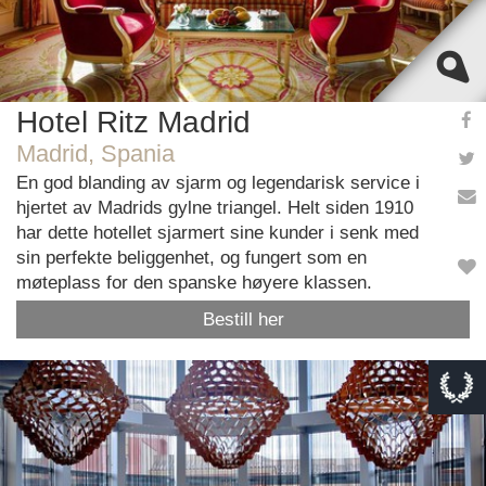
Hotel Ritz Madrid
Madrid, Spania
En god blanding av sjarm og legendarisk service i
hjertet av Madrids gylne triangel. Helt siden 1910
har dette hotellet sjarmert sine kunder i senk med
sin perfekte beliggenhet, og fungert som en
møteplass for den spanske høyere klassen.
Bestill her
This page can't load Google Maps correctly.
OK
Do you own this website?