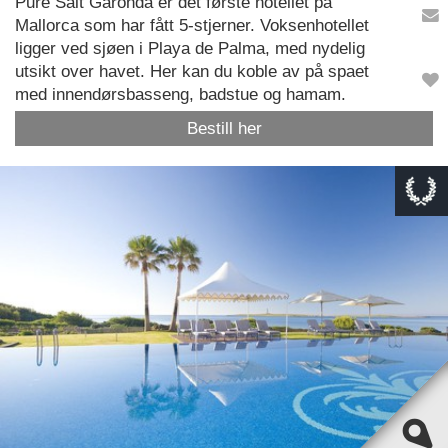
Pure Salt Garonda er det første hotellet på
Mallorca som har fått 5-stjerner. Voksenhotellet
ligger ved sjøen i Playa de Palma, med nydelig
utsikt over havet. Her kan du koble av på spaet
med innendørsbasseng, badstue og hamam.
Bestill her
This page can't load Google Maps correctly.
OK
Do you own this website?