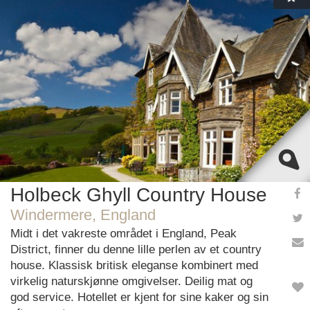
This page can't load Google Maps correctly.
OK
Do you own this website?
Holbeck Ghyll Country House
Windermere, England
Midt i det vakreste området i England, Peak
District, finner du denne lille perlen av et country
house. Klassisk britisk eleganse kombinert med
virkelig naturskjønne omgivelser. Deilig mat og
god service. Hotellet er kjent for sine kaker og sin