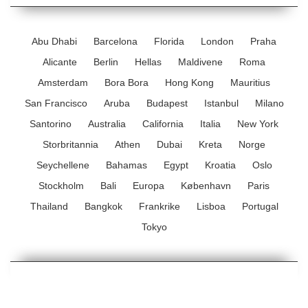
Abu Dhabi
Barcelona
Florida
London
Praha
Alicante
Berlin
Hellas
Maldivene
Roma
Amsterdam
Bora Bora
Hong Kong
Mauritius
San Francisco
Aruba
Budapest
Istanbul
Milano
Santorino
Australia
California
Italia
New York
Storbritannia
Athen
Dubai
Kreta
Norge
Seychellene
Bahamas
Egypt
Kroatia
Oslo
Stockholm
Bali
Europa
København
Paris
Thailand
Bangkok
Frankrike
Lisboa
Portugal
Tokyo