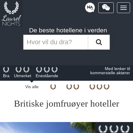
Togg
navig
Powered
by
De beste hotellene i verden
Med lenker til
kommersielle aktører
Bra
Utmerket
Enestående
Vis alle
Britiske jomfruøyer hoteller