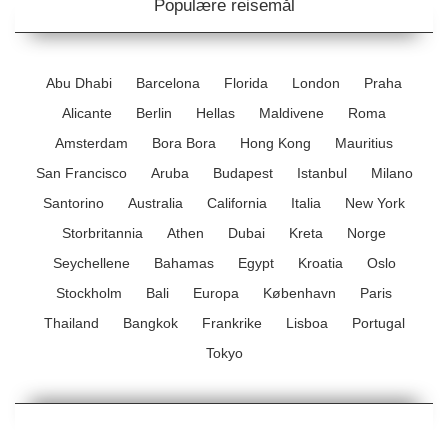
Populære reisemål
Abu Dhabi
Barcelona
Florida
London
Praha
Alicante
Berlin
Hellas
Maldivene
Roma
Amsterdam
Bora Bora
Hong Kong
Mauritius
San Francisco
Aruba
Budapest
Istanbul
Milano
Santorino
Australia
California
Italia
New York
Storbritannia
Athen
Dubai
Kreta
Norge
Seychellene
Bahamas
Egypt
Kroatia
Oslo
Stockholm
Bali
Europa
København
Paris
Thailand
Bangkok
Frankrike
Lisboa
Portugal
Tokyo