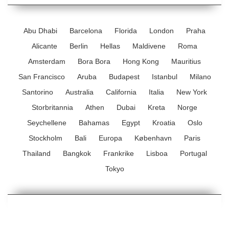
Abu Dhabi
Barcelona
Florida
London
Praha
Alicante
Berlin
Hellas
Maldivene
Roma
Amsterdam
Bora Bora
Hong Kong
Mauritius
San Francisco
Aruba
Budapest
Istanbul
Milano
Santorino
Australia
California
Italia
New York
Storbritannia
Athen
Dubai
Kreta
Norge
Seychellene
Bahamas
Egypt
Kroatia
Oslo
Stockholm
Bali
Europa
København
Paris
Thailand
Bangkok
Frankrike
Lisboa
Portugal
Tokyo