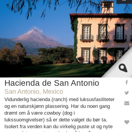
This page can't load Google Maps correctly.
OK
Do you own this website?
Hacienda de San Antonio
San Antonio, Mexico
Vidunderlig hacienda (ranch) med luksusfasiliteter
og en naturskjønn plassering. Har du noen gang
drømt om å være cowboy (dog i
lukssuomgivelser) så er dette valget du bør ta.
Isolert fra verden kan du virkelig puste ut og nyte