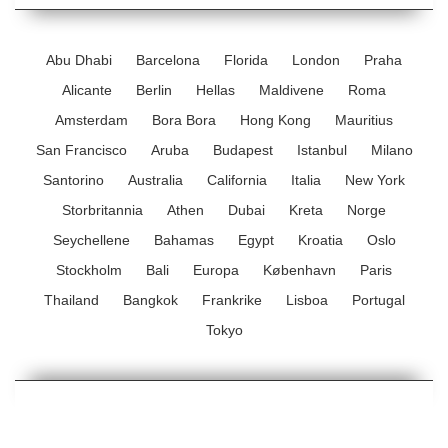
Abu Dhabi
Barcelona
Florida
London
Praha
Alicante
Berlin
Hellas
Maldivene
Roma
Amsterdam
Bora Bora
Hong Kong
Mauritius
San Francisco
Aruba
Budapest
Istanbul
Milano
Santorino
Australia
California
Italia
New York
Storbritannia
Athen
Dubai
Kreta
Norge
Seychellene
Bahamas
Egypt
Kroatia
Oslo
Stockholm
Bali
Europa
København
Paris
Thailand
Bangkok
Frankrike
Lisboa
Portugal
Tokyo