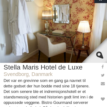
This page can't load Google Maps correctly.
OK
Do you own this website?
Stella Maris Hotel de Luxe
Svendborg, Danmark
Det var en grevinne som en gang ga navnet til
dette godset der hun bodde med sine 18 tjenere.
Det som senere ble et indremisjonshotell er et
standsmessig sted med historien godt limt inn i de
oppussede veggene. Bistro Gourmand serverer