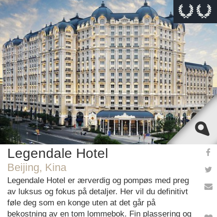
This page can't load Google Maps correctly.
OK
Do you own this website?
Legendale Hotel
Beijing, Kina
Legendale Hotel er ærverdig og pompøs med preg
av luksus og fokus på detaljer. Her vil du definitivt
føle deg som en konge uten at det går på
bekostning av en tom lommebok. Fin plassering og