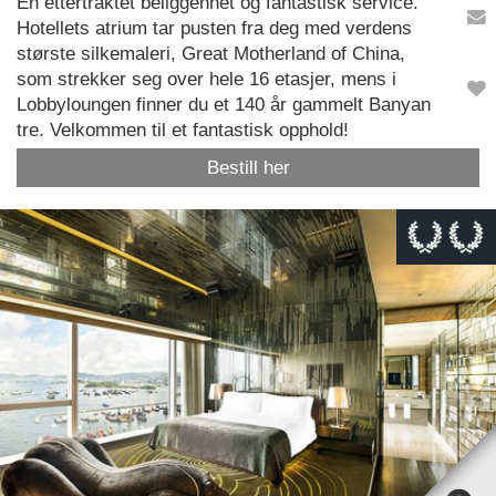
En ettertraktet beliggenhet og fantastisk service.
Hotellets atrium tar pusten fra deg med verdens
største silkemaleri, Great Motherland of China,
som strekker seg over hele 16 etasjer, mens i
Lobbyloungen finner du et 140 år gammelt Banyan
tre. Velkommen til et fantastisk opphold!
Bestill her
This page can't load Google Maps correctly.
OK
Do you own this website?