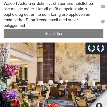
Waldorf Astoria er definitivt et stjerners hotellet på
alle mulige måter. Her vil du få et spektakulært
opphold og det er lite som kan gjøre opplevelsen
enda bedre. Et strålende hotell med super
beliggenhet!
Bestill her
This page can't load Google Maps correctly.
OK
Do you own this website?