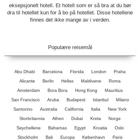
eksepsjonelt hotell. Et hotell som er så bra at du bør
dra til hotellet kun for å bo på hotellet. Disse hotellene
finnes det ikke mange av i verden.
Populære reisemål
Abu Dhabi
Barcelona
Florida
London
Praha
Alicante
Berlin
Hellas
Maldivene
Roma
Amsterdam
Bora Bora
Hong Kong
Mauritius
San Francisco
Aruba
Budapest
Istanbul
Milano
Santorino
Australia
California
Italia
New York
Storbritannia
Athen
Dubai
Kreta
Norge
Seychellene
Bahamas
Egypt
Kroatia
Oslo
Stockholm
Bali
Europa
København
Paris