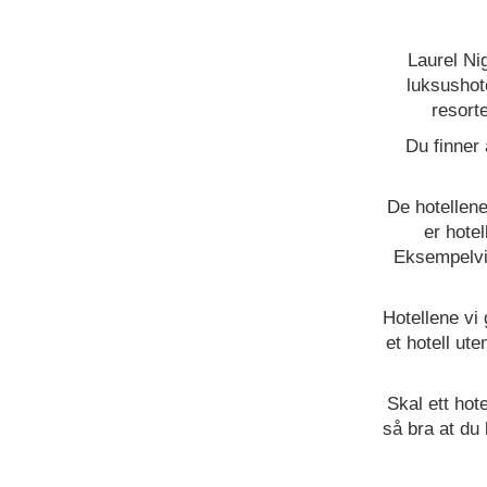
Laurel Nig
luksushote
resort
Du finner 
De hotellen
er hotel
Eksempelvis
Hotellene vi 
et hotell ute
Skal ett hot
så bra at du 