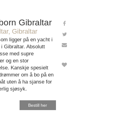
orn Gibraltar
tar, Gibraltar
som ligger på en yacht i
i Gibraltar. Absolutt
asse med supre
ter og en stor
lse. Kanskje spesielt
drømmer om å bo på en
åt uten å ha sjanse for
ærlig sjøsyk.
Bestill her