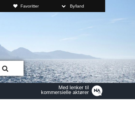
Favoritter
By/land
Med lenker til
kommersielle aktører