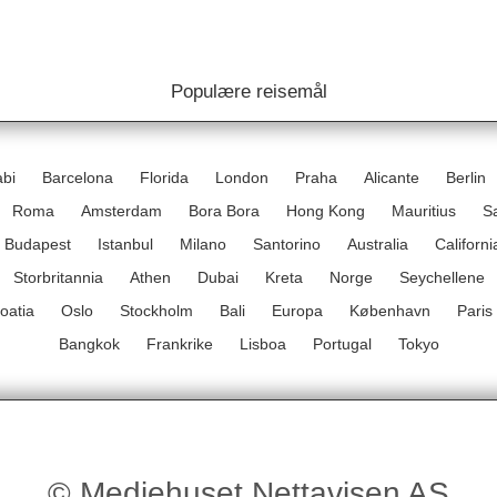
Populære reisemål
bi
Barcelona
Florida
London
Praha
Alicante
Berlin
Roma
Amsterdam
Bora Bora
Hong Kong
Mauritius
S
Budapest
Istanbul
Milano
Santorino
Australia
Californi
Storbritannia
Athen
Dubai
Kreta
Norge
Seychellene
oatia
Oslo
Stockholm
Bali
Europa
København
Paris
Bangkok
Frankrike
Lisboa
Portugal
Tokyo
© Mediehuset Nettavisen AS