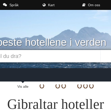
Språk
Kart
Om oss
este hotellene i verden
Vis alle
Gibraltar hoteller