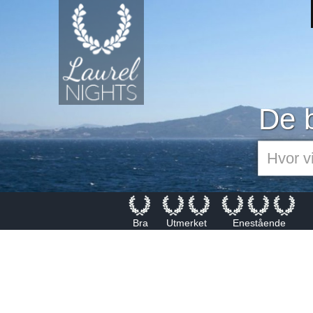
De b
Bra
Utmerket
Enestående