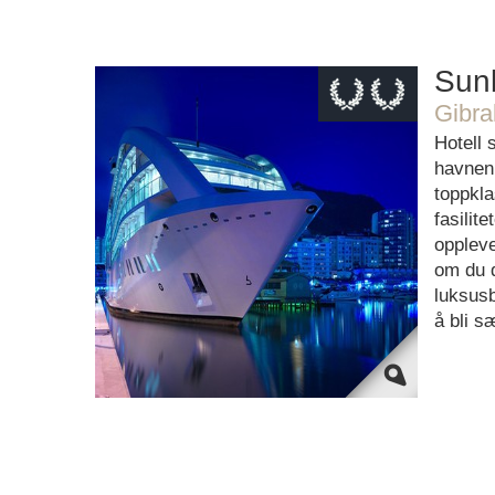
Sunb
Gibral
This page can't load Google Maps
Hotell 
correctly.
havnen 
toppkl
OK
Do you own this website?
fasilite
oppleve
om du 
luksusb
å bli s