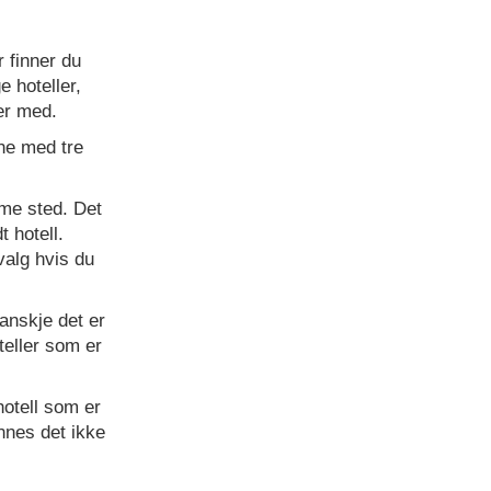
r finner du
e hoteller,
er med.
ene med tre
me sted. Det
t hotell.
valg hvis du
Kanskje det er
oteller som er
hotell som er
innes det ikke