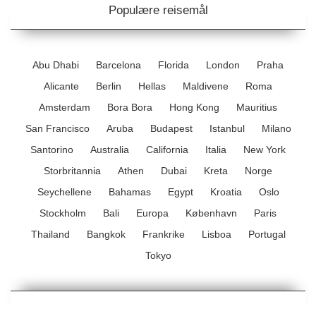
Populære reisemål
Abu Dhabi
Barcelona
Florida
London
Praha
Alicante
Berlin
Hellas
Maldivene
Roma
Amsterdam
Bora Bora
Hong Kong
Mauritius
San Francisco
Aruba
Budapest
Istanbul
Milano
Santorino
Australia
California
Italia
New York
Storbritannia
Athen
Dubai
Kreta
Norge
Seychellene
Bahamas
Egypt
Kroatia
Oslo
Stockholm
Bali
Europa
København
Paris
Thailand
Bangkok
Frankrike
Lisboa
Portugal
Tokyo