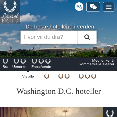
Togg
navig
Powered
by
De beste hotellene i verden
Med lenker til
kommersielle aktører
Bra
Utmerket
Enestående
Vis alle
Washington D.C. hoteller