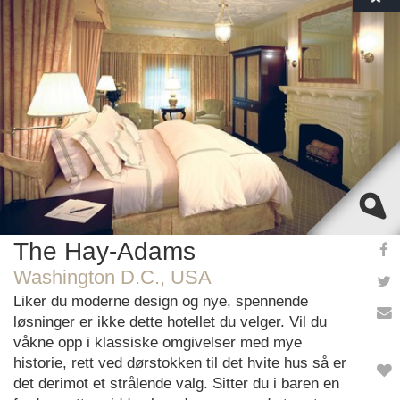
This page can't load Google Maps correctly.
OK
Do you own this website?
The Hay-Adams
Washington D.C., USA
Liker du moderne design og nye, spennende
løsninger er ikke dette hotellet du velger. Vil du
våkne opp i klassiske omgivelser med mye
historie, rett ved dørstokken til det hvite hus så er
det derimot et strålende valg. Sitter du i baren en