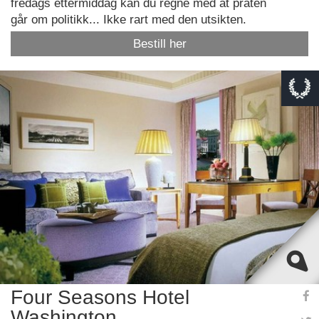
fredags ettermiddag kan du regne med at praten
går om politikk... Ikke rart med den utsikten.
Bestill her
This page can't load Google Maps correctly.
OK
Do you own this website?
Four Seasons Hotel
Washington