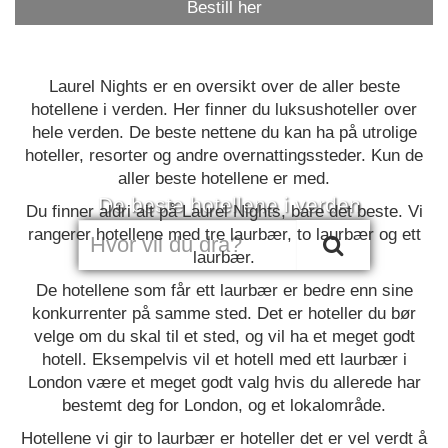
Bestill her
Laurel Nights er en oversikt over de aller beste
hotellene i verden. Her finner du luksushoteller over
hele verden. De beste nettene du kan ha på utrolige
hoteller, resorter og andre overnattingssteder. Kun de
aller beste hotellene er med.
De beste hotellene i verden
Du finner aldri alt på Laurel Nights, bare det beste. Vi
rangerer hotellene med tre laurbær, to laurbær og ett
laurbær.
De hotellene som får ett laurbær er bedre enn sine
konkurrenter på samme sted. Det er hoteller du bør
velge om du skal til et sted, og vil ha et meget godt
hotell. Eksempelvis vil et hotell med ett laurbær i
London være et meget godt valg hvis du allerede har
bestemt deg for London, og et lokalområde.
Hotellene vi gir to laurbær er hoteller det er vel verdt å