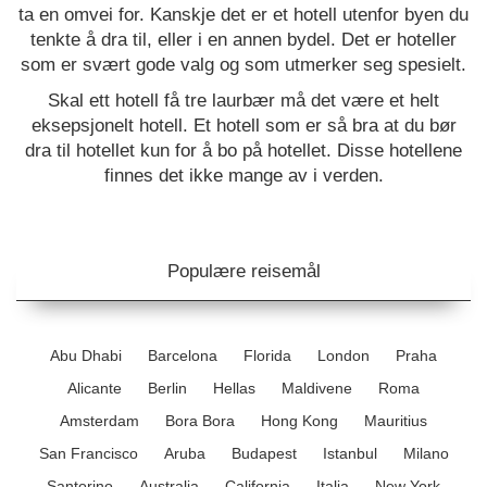
ta en omvei for. Kanskje det er et hotell utenfor byen du
tenkte å dra til, eller i en annen bydel. Det er hoteller
som er svært gode valg og som utmerker seg spesielt.
Skal ett hotell få tre laurbær må det være et helt
eksepsjonelt hotell. Et hotell som er så bra at du bør
dra til hotellet kun for å bo på hotellet. Disse hotellene
finnes det ikke mange av i verden.
Populære reisemål
Abu Dhabi
Barcelona
Florida
London
Praha
Alicante
Berlin
Hellas
Maldivene
Roma
Amsterdam
Bora Bora
Hong Kong
Mauritius
San Francisco
Aruba
Budapest
Istanbul
Milano
Santorino
Australia
California
Italia
New York