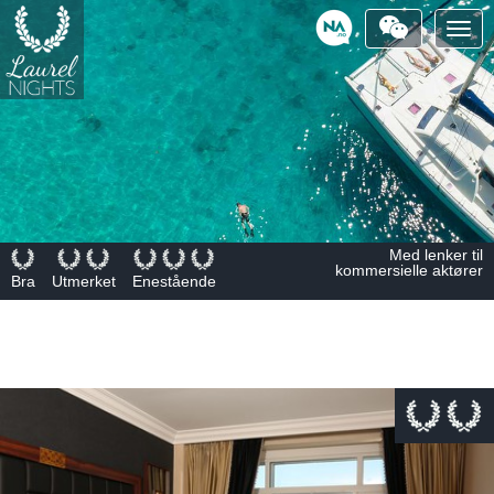
Togg
navig
Powered
by
Med lenker til
kommersielle aktører
Bra
Utmerket
Enestående
This page can't load Google Maps correctly.