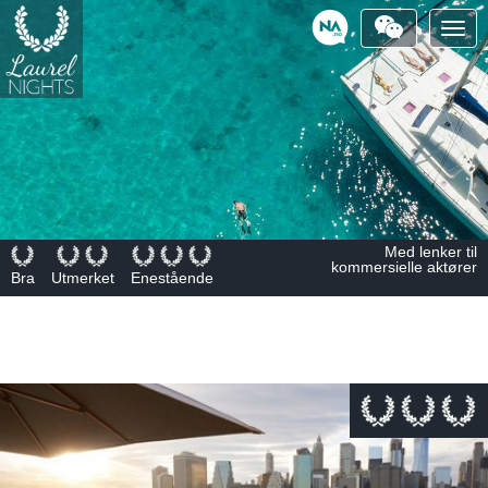
Togg
navig
Powered
by
Med lenker til
kommersielle aktører
Bra
Utmerket
Enestående
This page can't load Google Maps correctly.